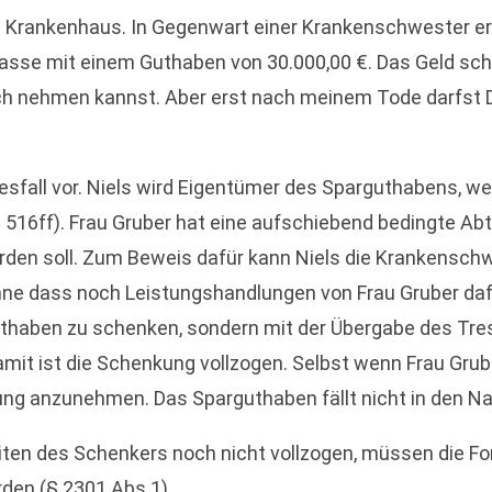
 Krankenhaus. In Gegenwart einer Krankenschwester erk
sse mit einem Guthaben von 30.000,00 €. Das Geld schenk
ich nehmen kannst. Aber erst nach meinem Tode darfst 
sfall vor. Niels wird Eigentümer des Sparguthabens, we
516ff). Frau Gruber hat eine aufschiebend bedingte Abt
en soll. Zum Beweis dafür kann Niels die Krankenschwe
e dass noch Leistungshandlungen von Frau Gruber dafür 
uthaben zu schenken, sondern mit der Übergabe des Tres
amit ist die Schenkung vollzogen. Selbst wenn Frau Grub
ung anzunehmen. Das Sparguthaben fällt nicht in den N
iten des Schenkers noch nicht vollzogen, müssen die For
rden (§ 2301 Abs.1)